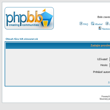
Bolo zaved
FAQ
Hľadať
Nastav
Obsah fóra hifi.slovanet.sk
Zadajte prosím
Užívateľ:
Heslo:
Prihlásiť auto
Za
Powered 
Slovenský p