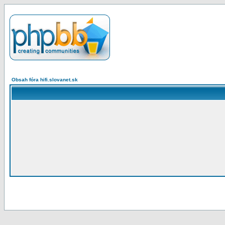
Obsah fóra hifi.slovanet.sk