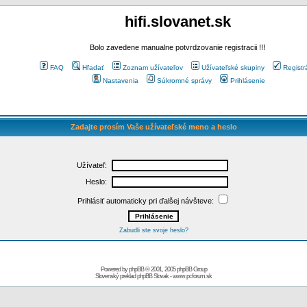
hifi.slovanet.sk
Bolo zavedene manualne potvrdzovanie registracii !!!
FAQ
Hľadať
Zoznam užívateľov
Užívateľské skupiny
Registr
Nastavenia
Súkromné správy
Prihlásenie
Zadajte prosím Vaše užívateľské meno a heslo
Užívateľ:
Heslo:
Prihlásiť automaticky pri ďalšej návšteve:
Zabudli ste svoje heslo?
Powered by
phpBB
© 2001, 2005 phpBB Group
Slovenský preklad
phpBB Slovak
-
www.pcforum.sk