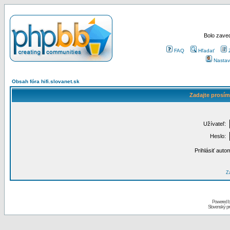
Bolo zaved
FAQ
Hľadať
Nastav
Obsah fóra hifi.slovanet.sk
Zadajte prosím
Užívateľ:
Heslo:
Prihlásiť auto
Za
Powered 
Slovenský p