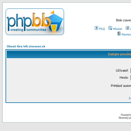
Bolo zaved
FAQ
Hľadať
Nastav
Obsah fóra hifi.slovanet.sk
Zadajte prosím
Užívateľ:
Heslo:
Prihlásiť auto
Za
Powered 
Slovenský p