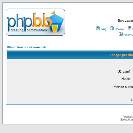
Bolo zaved
FAQ
Hľadať
Nastav
Obsah fóra hifi.slovanet.sk
Zadajte prosím
Užívateľ:
Heslo:
Prihlásiť auto
Za
Powered 
Slovenský p