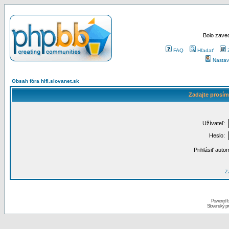
Bolo zaved
FAQ
Hľadať
Nastav
Obsah fóra hifi.slovanet.sk
Zadajte prosím
Užívateľ:
Heslo:
Prihlásiť auto
Za
Powered 
Slovenský p