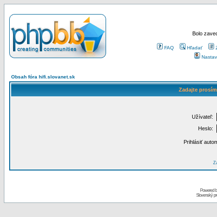
Bolo zaved
FAQ
Hľadať
Nastav
Obsah fóra hifi.slovanet.sk
Zadajte prosím
Užívateľ:
Heslo:
Prihlásiť auto
Za
Powered 
Slovenský p