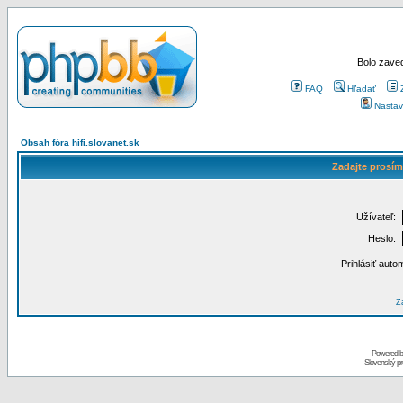
Bolo zaved
FAQ
Hľadať
Nastav
Obsah fóra hifi.slovanet.sk
Zadajte prosím
Užívateľ:
Heslo:
Prihlásiť auto
Za
Powered 
Slovenský p