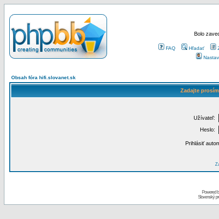
Bolo zaved
FAQ
Hľadať
Nastav
Obsah fóra hifi.slovanet.sk
Zadajte prosím
Užívateľ:
Heslo:
Prihlásiť auto
Za
Powered 
Slovenský p