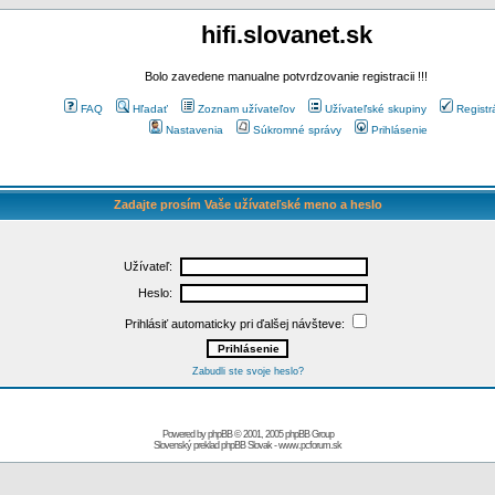
hifi.slovanet.sk
Bolo zavedene manualne potvrdzovanie registracii !!!
FAQ
Hľadať
Zoznam užívateľov
Užívateľské skupiny
Registr
Nastavenia
Súkromné správy
Prihlásenie
Zadajte prosím Vaše užívateľské meno a heslo
Užívateľ:
Heslo:
Prihlásiť automaticky pri ďalšej návšteve:
Zabudli ste svoje heslo?
Powered by
phpBB
© 2001, 2005 phpBB Group
Slovenský preklad
phpBB Slovak
-
www.pcforum.sk