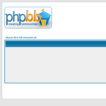
Obsah fóra hifi.slovanet.sk