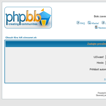
Bolo zaved
FAQ
Hľadať
Nastav
Obsah fóra hifi.slovanet.sk
Zadajte prosím
Užívateľ:
Heslo:
Prihlásiť auto
Za
Powered 
Slovenský p