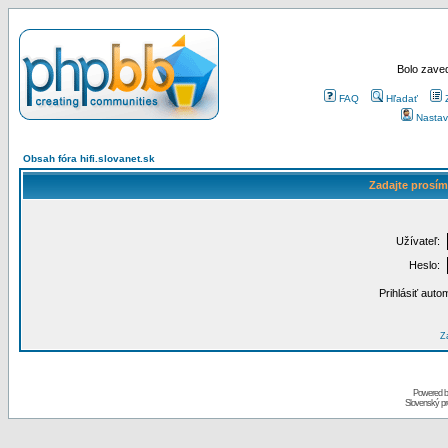
Bolo zaved
FAQ
Hľadať
Nastav
Obsah fóra hifi.slovanet.sk
Zadajte prosím
Užívateľ:
Heslo:
Prihlásiť auto
Za
Powered 
Slovenský p