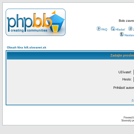
Bolo zaved
FAQ
Hľadať
Nastav
Obsah fóra hifi.slovanet.sk
Zadajte prosím
Užívateľ:
Heslo:
Prihlásiť auto
Za
Powered 
Slovenský p