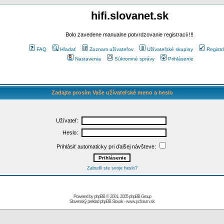
hifi.slovanet.sk
Bolo zavedene manualne potvrdzovanie registracii !!!
FAQ
Hľadať
Zoznam užívateľov
Užívateľské skupiny
Registr
Nastavenia
Súkromné správy
Prihlásenie
Zadajte prosím Vaše užívateľské meno a heslo
Užívateľ:
Heslo:
Prihlásiť automaticky pri ďalšej návšteve:
Zabudli ste svoje heslo?
Powered by
phpBB
© 2001, 2005 phpBB Group
Slovenský preklad
phpBB Slovak
-
www.pcforum.sk