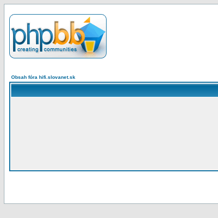
Obsah fóra hifi.slovanet.sk