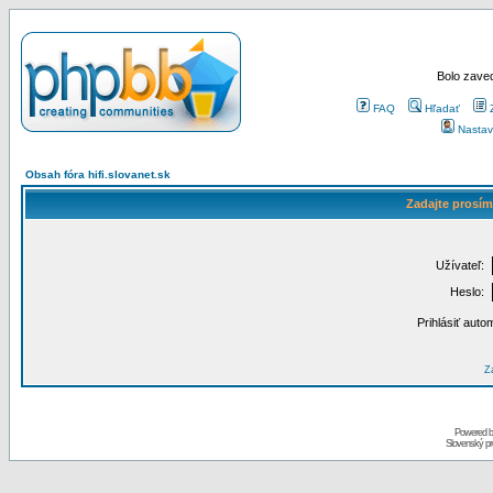
Bolo zaved
FAQ
Hľadať
Nastav
Obsah fóra hifi.slovanet.sk
Zadajte prosím
Užívateľ:
Heslo:
Prihlásiť auto
Za
Powered 
Slovenský p