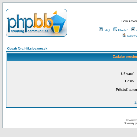
Bolo zaved
FAQ
Hľadať
Nastav
Obsah fóra hifi.slovanet.sk
Zadajte prosím
Užívateľ:
Heslo:
Prihlásiť auto
Za
Powered 
Slovenský p