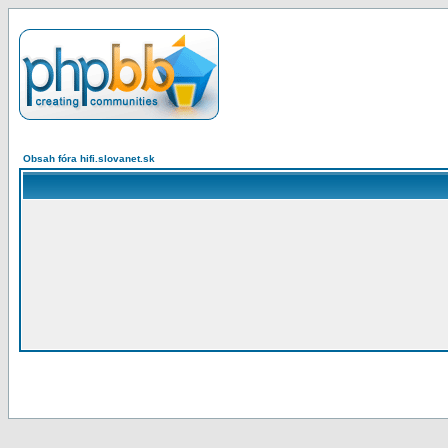
Obsah fóra hifi.slovanet.sk