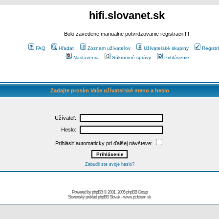
hifi.slovanet.sk
Bolo zavedene manualne potvrdzovanie registracii !!!
FAQ
Hľadať
Zoznam užívateľov
Užívateľské skupiny
Registr
Nastavenia
Súkromné správy
Prihlásenie
Zadajte prosím Vaše užívateľské meno a heslo
Užívateľ:
Heslo:
Prihlásiť automaticky pri ďalšej návšteve:
Zabudli ste svoje heslo?
Powered by
phpBB
© 2001, 2005 phpBB Group
Slovenský preklad
phpBB Slovak
-
www.pcforum.sk