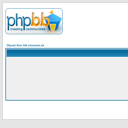
Obsah fóra hifi.slovanet.sk