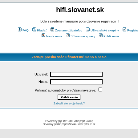
hifi.slovanet.sk
Bolo zavedene manualne potvrdzovanie registracii !!!
FAQ
Hľadať
Zoznam užívateľov
Užívateľské skupiny
Registr
Nastavenia
Súkromné správy
Prihlásenie
Zadajte prosím Vaše užívateľské meno a heslo
Užívateľ:
Heslo:
Prihlásiť automaticky pri ďalšej návšteve:
Zabudli ste svoje heslo?
Powered by
phpBB
© 2001, 2005 phpBB Group
Slovenský preklad
phpBB Slovak
-
www.pcforum.sk