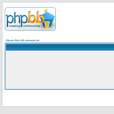
Obsah fóra hifi.slovanet.sk