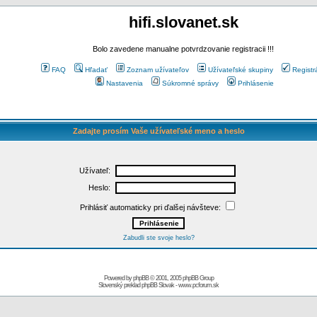
hifi.slovanet.sk
Bolo zavedene manualne potvrdzovanie registracii !!!
FAQ
Hľadať
Zoznam užívateľov
Užívateľské skupiny
Registr
Nastavenia
Súkromné správy
Prihlásenie
Zadajte prosím Vaše užívateľské meno a heslo
Užívateľ:
Heslo:
Prihlásiť automaticky pri ďalšej návšteve:
Zabudli ste svoje heslo?
Powered by
phpBB
© 2001, 2005 phpBB Group
Slovenský preklad
phpBB Slovak
-
www.pcforum.sk