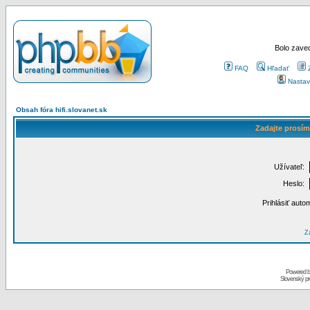
Bolo zaved
FAQ
Hľadať
Nastav
Obsah fóra hifi.slovanet.sk
Zadajte prosím
Užívateľ:
Heslo:
Prihlásiť auto
Za
Powered 
Slovenský p