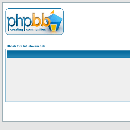
Obsah fóra hifi.slovanet.sk