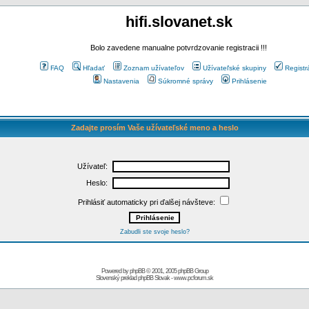
hifi.slovanet.sk
Bolo zavedene manualne potvrdzovanie registracii !!!
FAQ
Hľadať
Zoznam užívateľov
Užívateľské skupiny
Registr
Nastavenia
Súkromné správy
Prihlásenie
Zadajte prosím Vaše užívateľské meno a heslo
Užívateľ:
Heslo:
Prihlásiť automaticky pri ďalšej návšteve:
Zabudli ste svoje heslo?
Powered by
phpBB
© 2001, 2005 phpBB Group
Slovenský preklad
phpBB Slovak
-
www.pcforum.sk