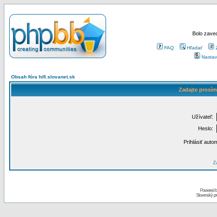
Bolo zaved
FAQ
Hľadať
Nastav
Obsah fóra hifi.slovanet.sk
Zadajte prosím
Užívateľ:
Heslo:
Prihlásiť auto
Za
Powered 
Slovenský p