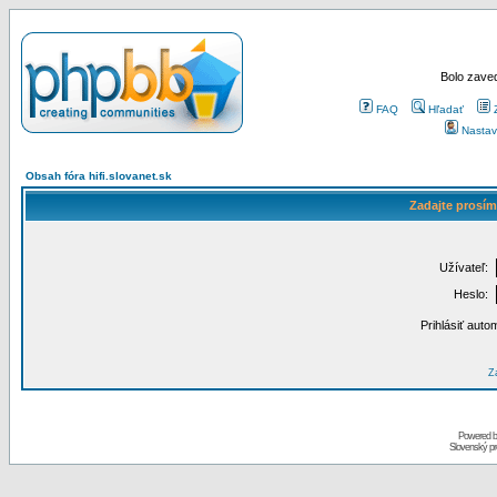
Bolo zaved
FAQ
Hľadať
Nastav
Obsah fóra hifi.slovanet.sk
Zadajte prosím
Užívateľ:
Heslo:
Prihlásiť auto
Za
Powered 
Slovenský p