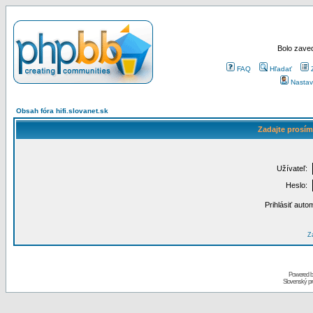
Bolo zaved
FAQ
Hľadať
Nastav
Obsah fóra hifi.slovanet.sk
Zadajte prosím
Užívateľ:
Heslo:
Prihlásiť auto
Za
Powered 
Slovenský p