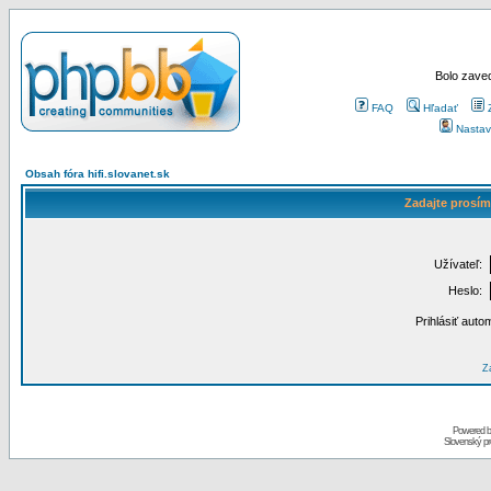
Bolo zaved
FAQ
Hľadať
Nastav
Obsah fóra hifi.slovanet.sk
Zadajte prosím
Užívateľ:
Heslo:
Prihlásiť auto
Za
Powered 
Slovenský p