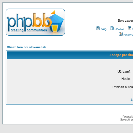
Bolo zaved
FAQ
Hľadať
Nastav
Obsah fóra hifi.slovanet.sk
Zadajte prosím
Užívateľ:
Heslo:
Prihlásiť auto
Za
Powered 
Slovenský p