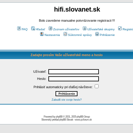
hifi.slovanet.sk
Bolo zavedene manualne potvrdzovanie registracii !!!
FAQ
Hľadať
Zoznam užívateľov
Užívateľské skupiny
Registr
Nastavenia
Súkromné správy
Prihlásenie
Zadajte prosím Vaše užívateľské meno a heslo
Užívateľ:
Heslo:
Prihlásiť automaticky pri ďalšej návšteve:
Zabudli ste svoje heslo?
Powered by
phpBB
© 2001, 2005 phpBB Group
Slovenský preklad
phpBB Slovak
-
www.pcforum.sk