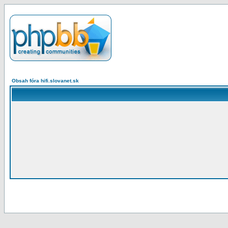
Obsah fóra hifi.slovanet.sk