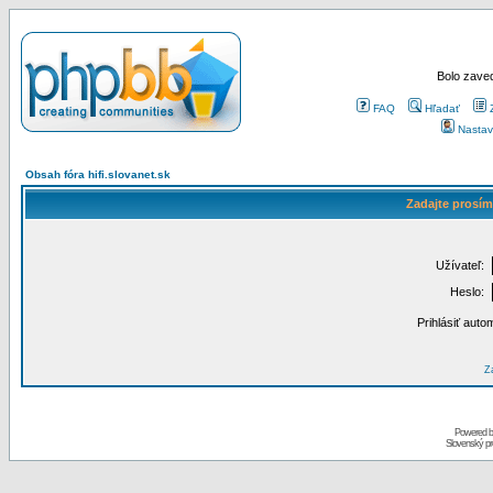
Bolo zaved
FAQ
Hľadať
Nastav
Obsah fóra hifi.slovanet.sk
Zadajte prosím
Užívateľ:
Heslo:
Prihlásiť auto
Za
Powered 
Slovenský p