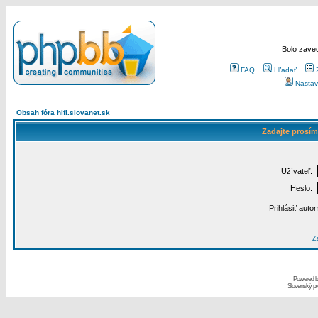
Bolo zaved
FAQ
Hľadať
Nastav
Obsah fóra hifi.slovanet.sk
Zadajte prosím
Užívateľ:
Heslo:
Prihlásiť auto
Za
Powered 
Slovenský p