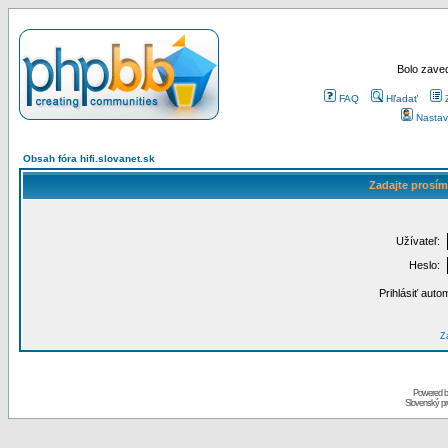
Bolo zaved
FAQ
Hľadať
Nastav
Obsah fóra hifi.slovanet.sk
Zadajte prosím
Užívateľ:
Heslo:
Prihlásiť auto
Za
Powered 
Slovenský p