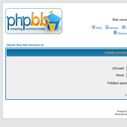
Bolo zaved
FAQ
Hľadať
Nastav
Obsah fóra hifi.slovanet.sk
Zadajte prosím
Užívateľ:
Heslo:
Prihlásiť auto
Za
Powered 
Slovenský p