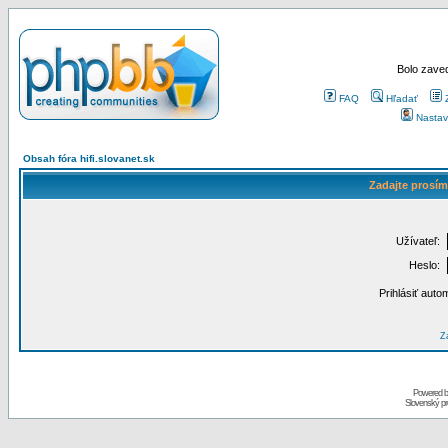
Bolo zaved
FAQ
Hľadať
Nastav
Obsah fóra hifi.slovanet.sk
Zadajte prosím
Užívateľ:
Heslo:
Prihlásiť auto
Za
Powered 
Slovenský p