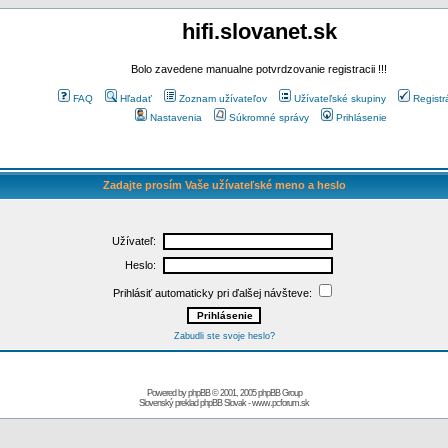
hifi.slovanet.sk
Bolo zavedene manualne potvrdzovanie registracii !!!
FAQ
Hľadať
Zoznam užívateľov
Užívateľské skupiny
Registr
Nastavenia
Súkromné správy
Prihlásenie
Zadajte prosím Vaše užívateľské meno a heslo
Užívateľ:
Heslo:
Prihlásiť automaticky pri ďalšej návšteve:
Zabudli ste svoje heslo?
Powered by
phpBB
© 2001, 2005 phpBB Group
Slovenský preklad
phpBB Slovak
-
www.pcforum.sk