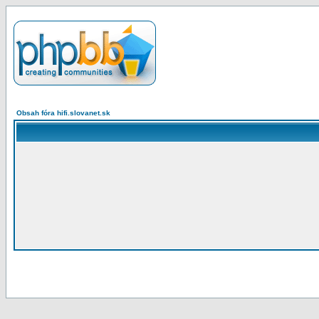
Obsah fóra hifi.slovanet.sk