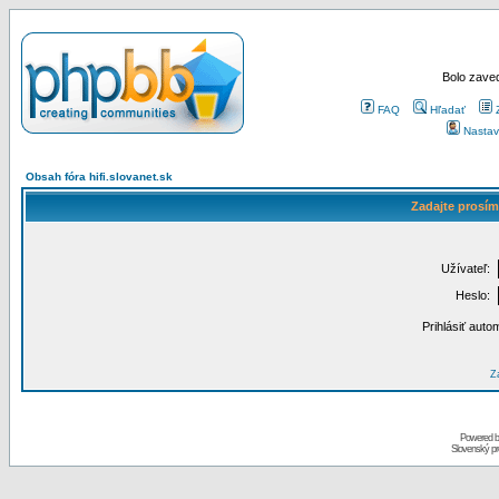
Bolo zaved
FAQ
Hľadať
Nastav
Obsah fóra hifi.slovanet.sk
Zadajte prosím
Užívateľ:
Heslo:
Prihlásiť auto
Za
Powered 
Slovenský p