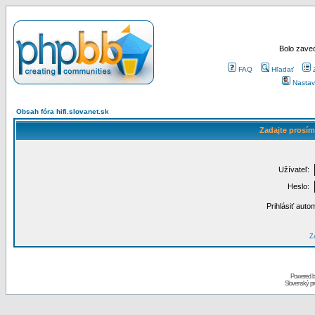
Bolo zaved
FAQ
Hľadať
Nastav
Obsah fóra hifi.slovanet.sk
Zadajte prosím
Užívateľ:
Heslo:
Prihlásiť auto
Za
Powered 
Slovenský p