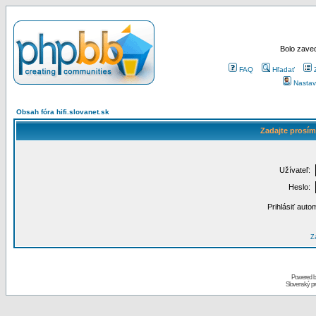
Bolo zaved
FAQ
Hľadať
Nastav
Obsah fóra hifi.slovanet.sk
Zadajte prosím
Užívateľ:
Heslo:
Prihlásiť auto
Za
Powered 
Slovenský p