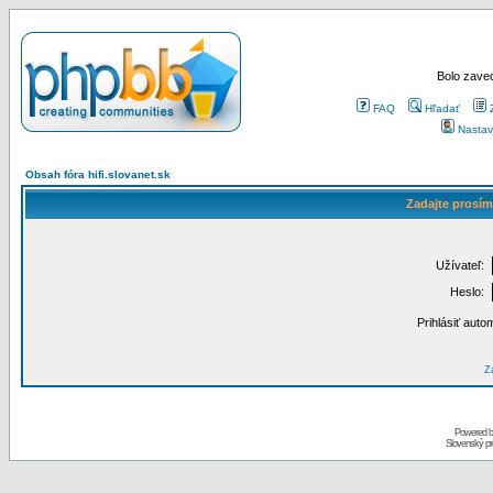
Bolo zaved
FAQ
Hľadať
Nastav
Obsah fóra hifi.slovanet.sk
Zadajte prosím
Užívateľ:
Heslo:
Prihlásiť auto
Za
Powered 
Slovenský p