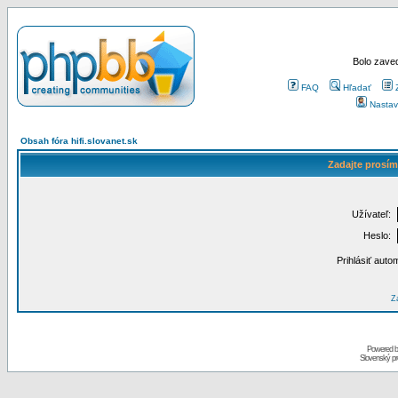
Bolo zaved
FAQ
Hľadať
Nastav
Obsah fóra hifi.slovanet.sk
Zadajte prosím
Užívateľ:
Heslo:
Prihlásiť auto
Za
Powered 
Slovenský p