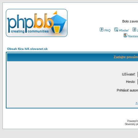
Bolo zaved
FAQ
Hľadať
Nastav
Obsah fóra hifi.slovanet.sk
Zadajte prosím
Užívateľ:
Heslo:
Prihlásiť auto
Za
Powered 
Slovenský p