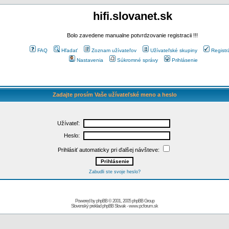
hifi.slovanet.sk
Bolo zavedene manualne potvrdzovanie registracii !!!
FAQ
Hľadať
Zoznam užívateľov
Užívateľské skupiny
Registr
Nastavenia
Súkromné správy
Prihlásenie
Zadajte prosím Vaše užívateľské meno a heslo
Užívateľ:
Heslo:
Prihlásiť automaticky pri ďalšej návšteve:
Zabudli ste svoje heslo?
Powered by
phpBB
© 2001, 2005 phpBB Group
Slovenský preklad
phpBB Slovak
-
www.pcforum.sk