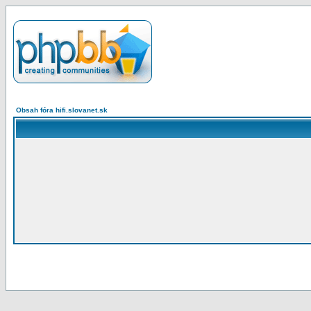
Obsah fóra hifi.slovanet.sk