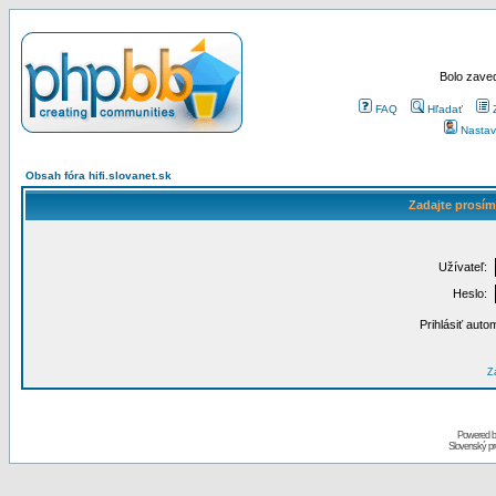
Bolo zaved
FAQ
Hľadať
Nastav
Obsah fóra hifi.slovanet.sk
Zadajte prosím
Užívateľ:
Heslo:
Prihlásiť auto
Za
Powered 
Slovenský p