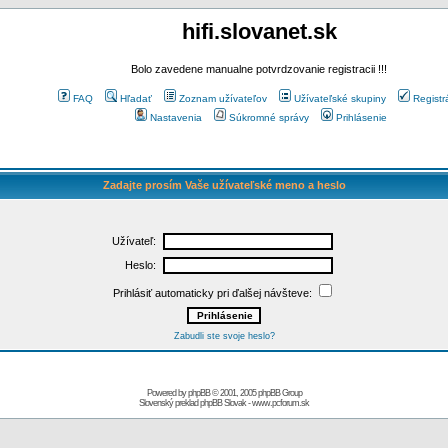
hifi.slovanet.sk
Bolo zavedene manualne potvrdzovanie registracii !!!
FAQ
Hľadať
Zoznam užívateľov
Užívateľské skupiny
Registr
Nastavenia
Súkromné správy
Prihlásenie
Zadajte prosím Vaše užívateľské meno a heslo
Užívateľ:
Heslo:
Prihlásiť automaticky pri ďalšej návšteve:
Zabudli ste svoje heslo?
Powered by
phpBB
© 2001, 2005 phpBB Group
Slovenský preklad
phpBB Slovak
-
www.pcforum.sk