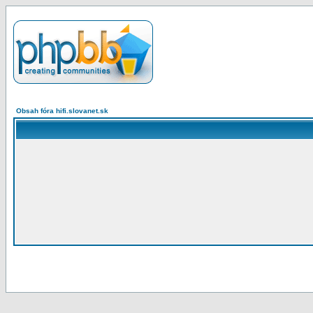
Obsah fóra hifi.slovanet.sk