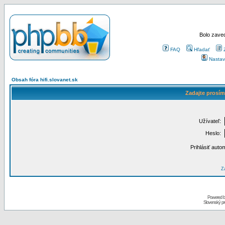
Bolo zaved
FAQ
Hľadať
Nastav
Obsah fóra hifi.slovanet.sk
Zadajte prosím
Užívateľ:
Heslo:
Prihlásiť auto
Za
Powered 
Slovenský p