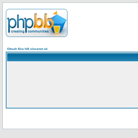
Obsah fóra hifi.slovanet.sk