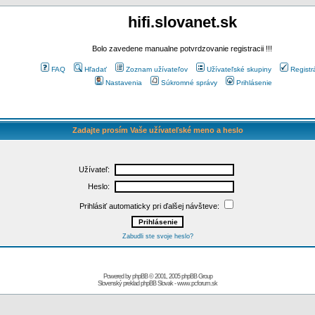
hifi.slovanet.sk
Bolo zavedene manualne potvrdzovanie registracii !!!
FAQ
Hľadať
Zoznam užívateľov
Užívateľské skupiny
Registr
Nastavenia
Súkromné správy
Prihlásenie
Zadajte prosím Vaše užívateľské meno a heslo
Užívateľ:
Heslo:
Prihlásiť automaticky pri ďalšej návšteve:
Zabudli ste svoje heslo?
Powered by
phpBB
© 2001, 2005 phpBB Group
Slovenský preklad
phpBB Slovak
-
www.pcforum.sk