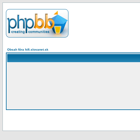
Obsah fóra hifi.slovanet.sk