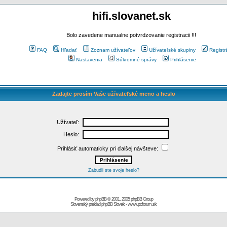
hifi.slovanet.sk
Bolo zavedene manualne potvrdzovanie registracii !!!
FAQ
Hľadať
Zoznam užívateľov
Užívateľské skupiny
Registr
Nastavenia
Súkromné správy
Prihlásenie
Zadajte prosím Vaše užívateľské meno a heslo
Užívateľ:
Heslo:
Prihlásiť automaticky pri ďalšej návšteve:
Zabudli ste svoje heslo?
Powered by
phpBB
© 2001, 2005 phpBB Group
Slovenský preklad
phpBB Slovak
-
www.pcforum.sk