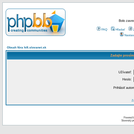
Bolo zaved
FAQ
Hľadať
Nastav
Obsah fóra hifi.slovanet.sk
Zadajte prosím
Užívateľ:
Heslo:
Prihlásiť auto
Za
Powered 
Slovenský p