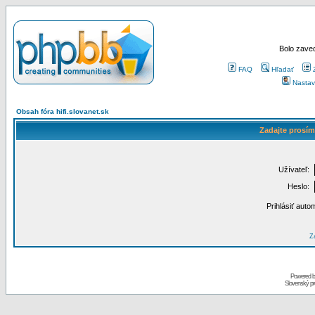
Bolo zaved
FAQ
Hľadať
Nastav
Obsah fóra hifi.slovanet.sk
Zadajte prosím
Užívateľ:
Heslo:
Prihlásiť auto
Za
Powered 
Slovenský p