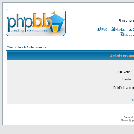
Bolo zaved
FAQ
Hľadať
Nastav
Obsah fóra hifi.slovanet.sk
Zadajte prosím
Užívateľ:
Heslo:
Prihlásiť auto
Za
Powered 
Slovenský p