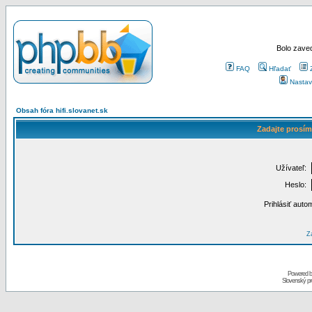
Bolo zaved
FAQ
Hľadať
Nastav
Obsah fóra hifi.slovanet.sk
Zadajte prosím
Užívateľ:
Heslo:
Prihlásiť auto
Za
Powered 
Slovenský p