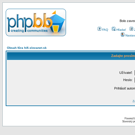
Bolo zaved
FAQ
Hľadať
Nastav
Obsah fóra hifi.slovanet.sk
Zadajte prosím
Užívateľ:
Heslo:
Prihlásiť auto
Za
Powered 
Slovenský p